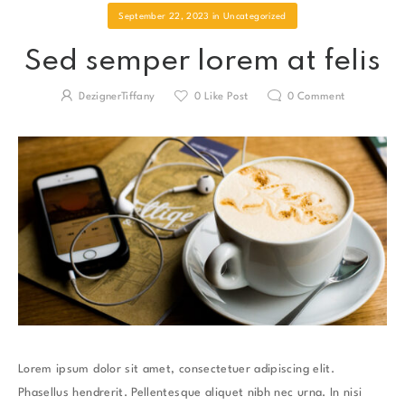
September 22, 2023
in
Uncategorized
Sed semper lorem at felis
DezignerTiffany
0
Like Post
0
Comment
Lorem ipsum dolor sit amet, consectetuer adipiscing elit.
Phasellus hendrerit. Pellentesque aliquet nibh nec urna. In nisi